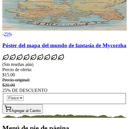
-
25
%
Póster del mapa del mundo de fantasía de Mycorzha
(
Sin reseñas aún
)
Precio de oferta
:
$15.00
Precio original
:
$20.00
25
%
DE DESCUENTO
Agregar al Carrito
Menú de pie de página