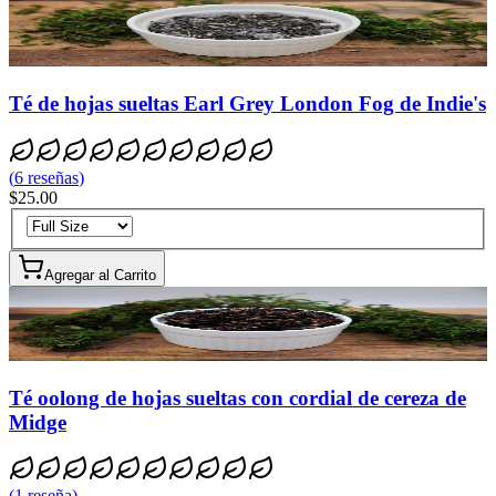
Té de hojas sueltas Earl Grey London Fog de Indie's
(
6
reseñas
)
$25.00
Agregar al Carrito
Té oolong de hojas sueltas con cordial de cereza de
Midge
(
1
reseña
)