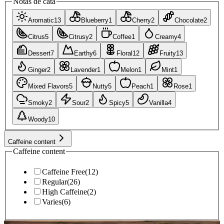
Notas de cata
Aromatic
13
Blueberry
1
Cherry
2
Chocolate
2
Citrus
5
Citrusy
2
Coffee
1
Creamy
4
Dessert
7
Earthy
6
Floral
12
Fruity
13
Ginger
2
Lavender
1
Melon
1
Mint
1
Mixed Flavors
5
Nutty
5
Peach
1
Rose
1
Smoky
2
Sour
2
Spicy
5
Vanilla
4
Woody
10
Caffeine content
Caffeine content
Caffeine Free
(
12
)
Regular
(
26
)
High Caffeine
(
2
)
Varies
(
6
)