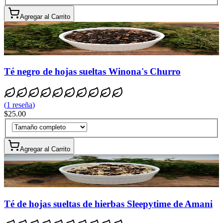
Agregar al Carrito
Té negro de hojas sueltas Winona's Churro
(
1
reseña
)
$25.00
Agregar al Carrito
Té de hojas sueltas de hierbas Sleepytime de Amani