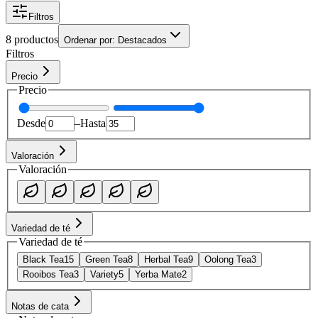
Filtros
8 productos
Ordenar por
:
Destacados
Filtros
Precio
Precio
Desde
–
Hasta
Valoración
Valoración
Variedad de té
Variedad de té
Black Tea
15
Green Tea
8
Herbal Tea
9
Oolong Tea
3
Rooibos Tea
3
Variety
5
Yerba Mate
2
Notas de cata