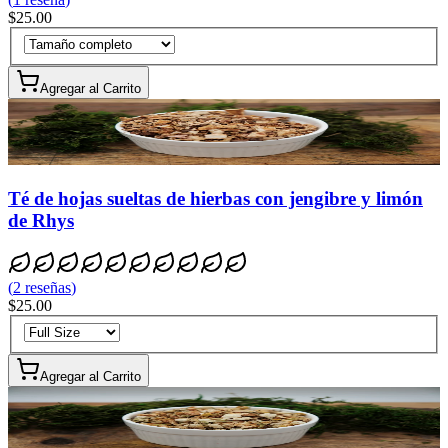
$25.00
Agregar al Carrito
Té de hojas sueltas de hierbas con jengibre y limón
de Rhys
(
2
reseñas
)
$25.00
Agregar al Carrito