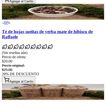
Agregar al Carrito
-
20
%
Té de hojas sueltas de yerba mate de hibisco de
Raffaele
(
Sin reseñas aún
)
Precio de oferta
:
$20.00
Precio original
:
$25.00
20
%
DE DESCUENTO
Agregar al Carrito