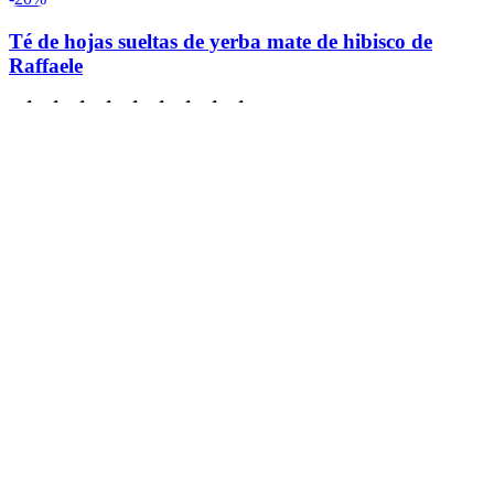
Té de hojas sueltas de yerba mate de hibisco de
Raffaele
(
Sin reseñas aún
)
Precio de oferta
:
$20.00
Precio original
:
$25.00
20
%
DE DESCUENTO
Agregar al Carrito
Mlemmy's Honey Lemon Herbal Loose Leaf Tea
(
Sin reseñas aún
)
$25.00