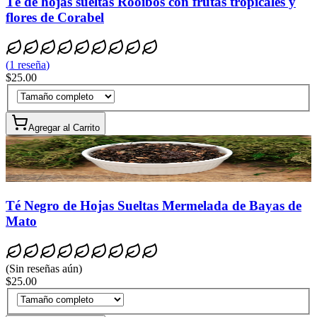
Té de hojas sueltas Rooibos con frutas tropicales y
flores de Corabel
(
1
reseña
)
$25.00
Agregar al Carrito
Té Negro de Hojas Sueltas Mermelada de Bayas de
Mato
(
Sin reseñas aún
)
$25.00