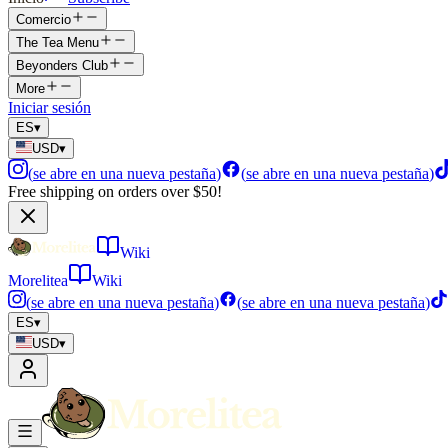
Comercio
The Tea Menu
Beyonders Club
More
Iniciar sesión
ES
▾
USD
▾
(
se abre en una nueva pestaña
)
(
se abre en una nueva pestaña
)
Free shipping on orders over $50!
Wiki
Morelitea
Wiki
(
se abre en una nueva pestaña
)
(
se abre en una nueva pestaña
)
ES
▾
USD
▾