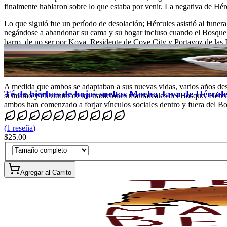
finalmente hablaron sobre lo que estaba por venir. La negativa de Hércu
Lo que siguió fue un período de desolación; Hércules asistió al funera
negándose a abandonar su cama y su hogar incluso cuando el Bosque c
barro, de no ser por Kova. Residente de Cove City y Portavoz de las 
madre y a la hija, Kova recurrió al hijo en un intento de brindarle 
oscuro de la vida de Hércules, Kova estuvo allí todos los días, asegu
para Hércules, y con el tiempo la amistad, el compañerismo y el amor f
A medida que ambos se adaptaban a sus nuevas vidas, varios años desp
Té de hierbas de hojas sueltas Mocha Java de Hércule
sí mismo y en contra de las tradiciones matriarcales del Bosque, Hércu
ambos han comenzado a forjar vínculos sociales dentro y fuera del Bos
(
1
reseña
)
$25.00
Agregar al Carrito