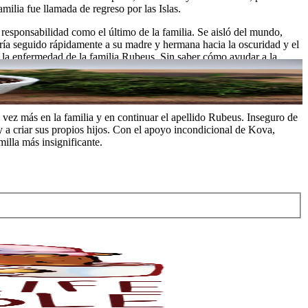
milia fue llamada de regreso por las Islas.
 responsabilidad como el último de la familia. Se aisló del mundo,
ía seguido rápidamente a su madre y hermana hacia la oscuridad y el
 la enfermedad de la familia Rubeus. Sin saber cómo ayudar a la
e no había nada que hacer, Kova se quedó. Durante el momento más
 de su dolor. La presencia constante del otro oso significaba todo
vez más en la familia y en continuar el apellido Rubeus. Inseguro de
y a criar sus propios hijos. Con el apoyo incondicional de Kova,
illa más insignificante.