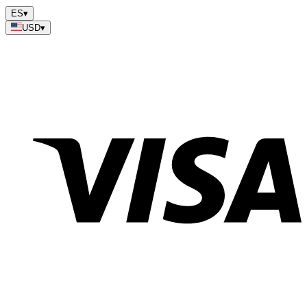
ES
▾
USD
▾